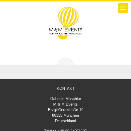
KONTAKT
Gabriele Maschke
M & M Events
Erzgießereistraße 19
80335 München
Deutschland